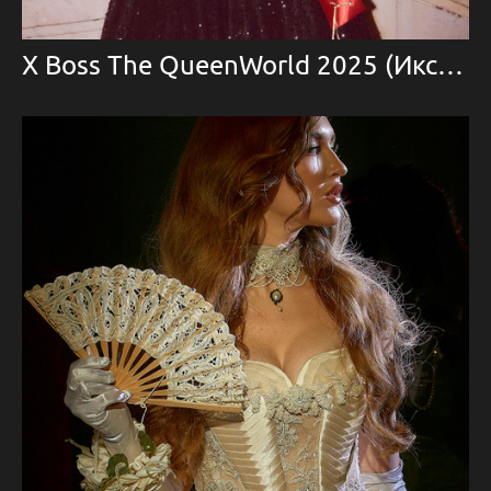
X Boss The QueenWorld 2025 (Икс Босс — Королева Мира)