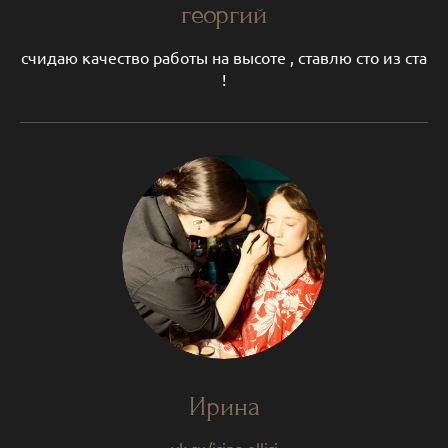
георгий
счидаю качество работы на высоте , ставлю сто из ста
!
Ирина
vk.ru/irina.olliri