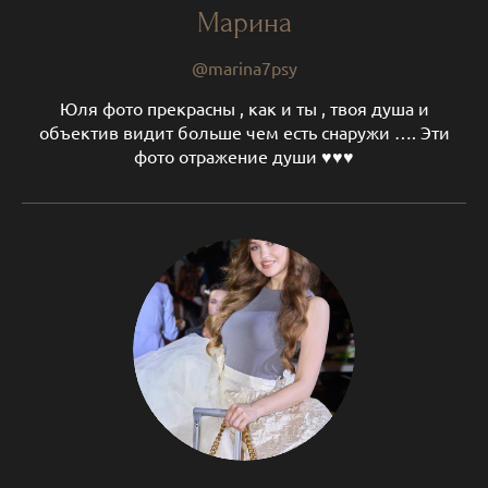
Марина
@marina7psy
Юля фото прекрасны , как и ты , твоя душа и
объектив видит больше чем есть снаружи …. Эти
фото отражение души ♥️♥️♥️