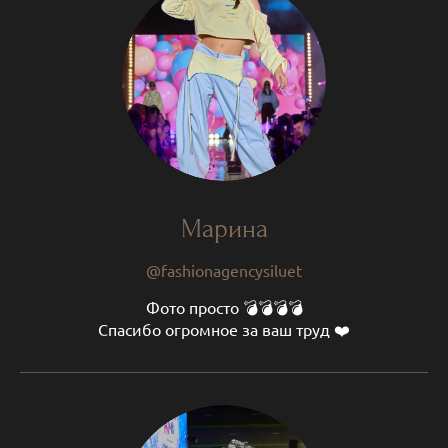
Марина
@fashionagencysiluet
Фото просто 💣💣💣💣
Спасибо огромное за ваш труд ❤️