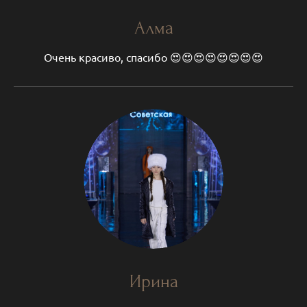
Алма
Очень красиво, спасибо 😍😍😍😍😍😍😍😍
Ирина