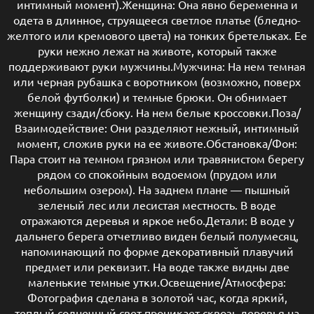
интимный момент).Женщина: Она явно беременна и
одета в длинное, струящееся светлое платье (бледно-
желтого или кремового цвета) на тонких бретельках. Ее
руки нежно лежат на животе, который также
поддерживают руки мужчины.Мужчина: На нем темная
или черная рубашка с воротником (возможно, поверх
белой футболки) и темные брюки. Он обнимает
женщину сзади/сбоку. На нем белые кроссовки.Поза/
Взаимодействие: Они разделяют нежный, интимный
момент, сложив руки на ее животе.Обстановка/Фон:
Пара стоит на темном грязном или травянистом берегу
рядом со спокойным водоемом (прудом или
небольшим озером). На заднем плане — пышный
зеленый лес или лесистая местность. В воде
отражаются деревья и яркое небо.Детали: В воде у
дальнего берега отчетливо виден белый полумесяц,
напоминающий по форме декоративный плавучий
предмет или реквизит. На воде также видны две
маленькие темные утки.Освещение/Атмосфера:
Фотография сделана в золотой час, когда яркий,
теплый солнечный свет проникает сквозь деревья на