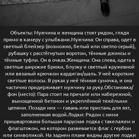
Объекты: Мужчина и женщина стоят рядом, глядя
прямо в камеру с улыбками.Мужчина: Он справа, одет в
светлый блейзер (возможно, белый или светло-серый),
рубашку с расстёгнутым воротом, тёмные джинсы и
тёмные туфли. Он в очках.Женщина: Она слева, одета в
светлые широкие брюки, блузку и светлый кружевной
или вязаный крючком кардиган/шаль. У неё короткие
светлые волосы. В руках у неё тёмная сумочка, и она
частично придерживает мужчину за руку.Обстановка/
фон (место): Пара стоит на причале или набережной,
вымощенной бетоном и укреплённой тяжёлыми
цепями. Позади них — гавань или пристань для яхт,
заполненная водой.Лодки: Рядом с ними
пришвартована большая парусная лодка с такелажем и
флагштоком, на котором развевается флаг с гербом
или символикой. На заднем плане видны другие лодки