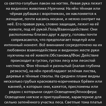
со светло-голубым лаком на ногтях. Левая рука лежит
на видимом животике.Мужчина: На нём тёмная или
чёрная рубашка с воротником, он наклоняется к
женщине, почти касаясь носами, и нежно смотрит на
неё. Его правая рука, словно защищая, лежит на её
животе, под её рукой.Поза/Взаимодействие: Они
расположены близко друг к другу, головы почти
соприкасаются, что предполагает поцелуй или
интимный момент. Всё внимание сосредоточено на их
любовном взаимодействии и видимом жесте руки
мужчины на её животе.Обстановка/Фон: Действие
происходит в густом, густом лесу или лесистой
местности. Фон тёмный и размытый (малая глубина
резкости), на нём преобладают зелёная листва,
деревья и тёмные стволы. На среднем плане видны
несколько грубых красновато-коричневых брёвен или
камней, к которым они, кажется, прислонены или
рядом с которыми сидят.Освещение/Атмосфера:
Освещение мягкое и приглушённое, характерное для
сильно затенённого участка леса. Светлые тона платья